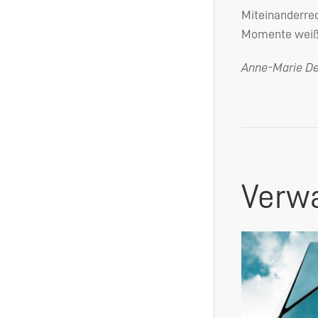
Miteinanderred
Momente weiß i
Anne-Marie De
Verwa