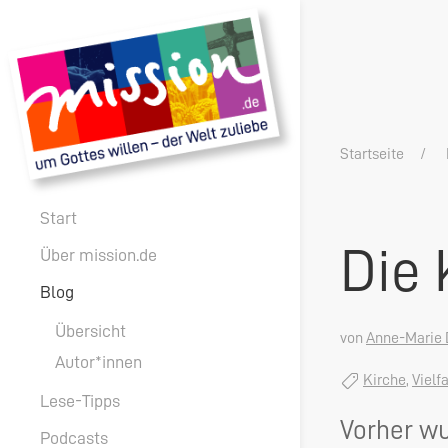
Startseite
Start
Die 
Über mission.de
Blog
Übersicht
von
Anne-Marie 
Autor*innen
Kirche
,
Vielfa
Lese-Tipps
Vorher wu
Podcasts