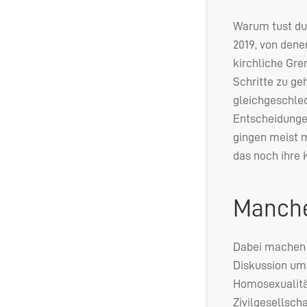
Warum tust du 
2019, von dene
kirchliche Gre
Schritte zu ge
gleichgeschlec
Entscheidungen
gingen meist m
das noch ihre 
Manche
Dabei machen d
Diskussion um 
Homosexualität
Zivilgesellsch