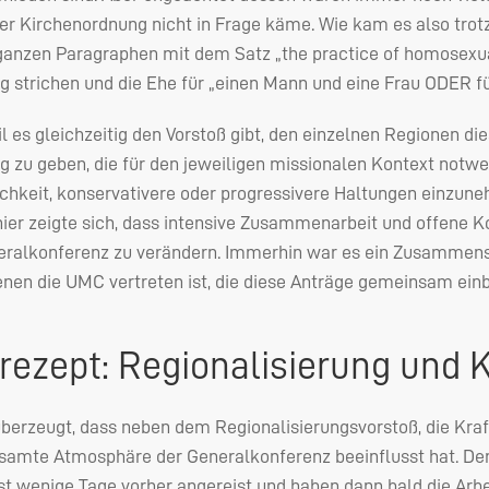
er Kirchenordnung nicht in Frage käme. Wie kam es also trot
anzen Paragraphen mit dem Satz „the practice of homosexuali
 strichen und die Ehe für „einen Mann und eine Frau
ODER
fü
l es gleichzeitig den Vorstoß gibt, den einzelnen Regionen 
 zu geben, die für den jeweiligen missionalen Kontext notwen
chkeit, konservativere oder progressivere Haltungen einzune
ier zeigte sich, dass intensive Zusammenarbeit und offene 
neralkonferenz zu verändern. Immerhin war es ein Zusammens
enen die
UMC
vertreten ist, die diese Anträge gemeinsam ein
srezept: Regionalisierung und
überzeugt, dass neben dem Regionalisierungsvorstoß, die Kr
esamte Atmosphäre der Generalkonferenz beeinflusst hat. De
rst wenige Tage vorher angereist und haben dann bald die A