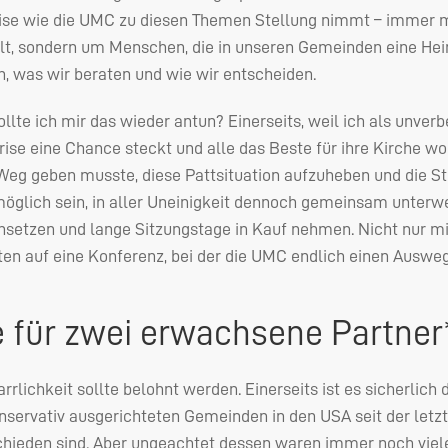
ise wie die
UMC
zu diesen Themen Stellung nimmt – immer mi
t, sondern um Menschen, die in unseren Gemeinden eine Hei
, was wir beraten und wie wir entscheiden.
lte ich mir das wieder antun? Einerseits, weil ich als unverb
Krise eine Chance steckt und alle das Beste für ihre Kirche wo
Weg geben musste, diese Pattsituation aufzuheben und die Stre
glich sein, in aller Uneinigkeit dennoch gemeinsam unterwe
nsetzen und lange Sitzungstage in Kauf nehmen. Nicht nur mir
ten auf eine Konferenz, bei der die
UMC
endlich einen Ausweg 
e für zwei erwachsene Partner
rlichkeit sollte belohnt werden. Einerseits ist es sicherlich 
onservativ ausgerichteten Gemeinden in den
USA
seit der let
hieden sind. Aber ungeachtet dessen waren immer noch viele