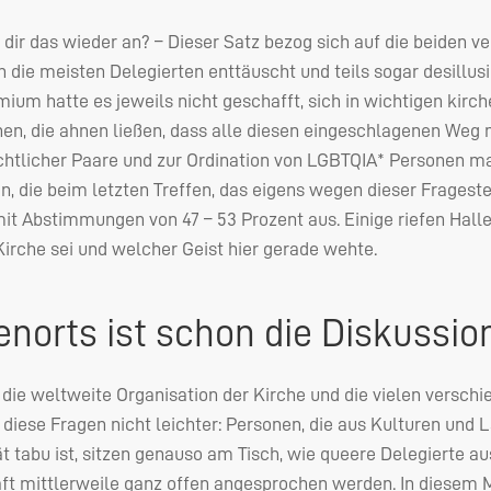
dir das wieder an? – Dieser Satz bezog sich auf die beiden v
n die meisten Delegierten enttäuscht und teils sogar desillu
mium hatte es jeweils nicht geschafft, sich in wichtigen kirc
hen, die ahnen ließen, dass alle diesen eingeschlagenen Weg
htlicher Paare und zur Ordination von
LGBTQIA
* Personen mac
, die beim letzten Treffen, das eigens wegen dieser Frages
it Abstimmungen von 47 – 53 Prozent aus. Einige riefen Halle
Kirche sei und welcher Geist hier gerade wehte.
norts ist schon die Diskussio
ie weltweite Organisation der Kirche und die vielen verschi
diese Fragen nicht leichter: Personen, die aus Kulturen und
 tabu ist, sitzen genauso am Tisch, wie queere Delegierte au
aft mittlerweile ganz offen angesprochen werden. In diesem 