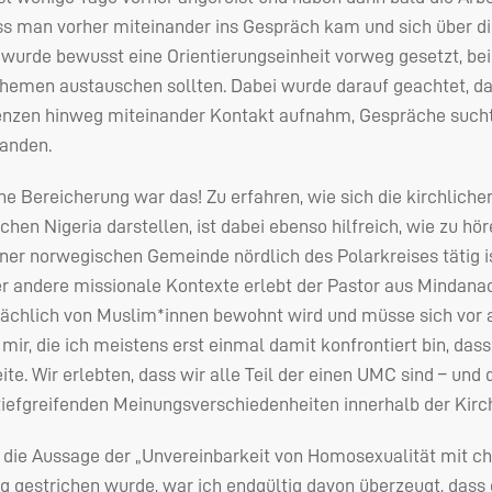
ss man vorher miteinander ins Gespräch kam und sich über di
 wurde bewusst eine Orientierungseinheit vorweg gesetzt, bei 
Themen austauschen sollten. Dabei wurde darauf geachtet, 
enzen hinweg miteinander Kontakt aufnahm, Gespräche suchte
anden.
ne Bereicherung war das! Zu erfahren, wie sich die kirchlich
chen Nigeria darstellen, ist dabei ebenso hilfreich, wie zu hö
 einer norwegischen Gemeinde nördlich des Polarkreises tätig i
er andere missionale Kontexte erlebt der Pastor aus Mindanao, 
sächlich von Muslim*innen bewohnt wird und müsse sich vor 
 mir, die ich meistens erst einmal damit konfrontiert bin, das
ite. Wir erlebten, dass wir alle Teil der einen
UMC
sind – und 
tiefgreifenden Meinungsverschiedenheiten innerhalb der Kir
h die Aussage der „Unvereinbarkeit von Homosexualität mit c
 gestrichen wurde, war ich endgültig davon überzeugt, dass