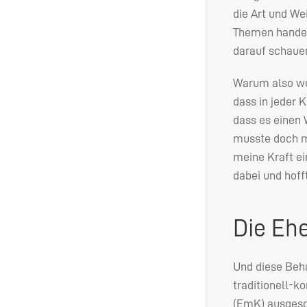
die Art und We
Themen handel
darauf schauen
Warum also wol
dass in jeder 
dass es einen 
musste doch mö
meine Kraft ei
dabei und hoff
Die Eh
Und diese Behar
traditionell-k
(EmK) ausgesc