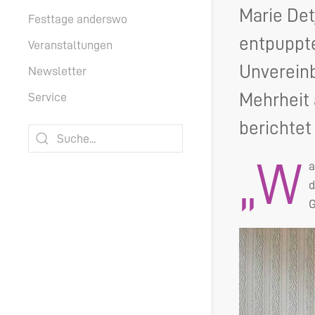
Marie Det
Festtage anderswo
entpuppte
Veranstaltungen
Unvereinb
Newsletter
Mehrheit 
Service
berichtet
„W
a
d
G