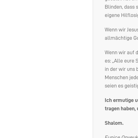
Blinden, dass s
eigene Hilflos
Wenn wir Jesus
allmächtige Go
Wenn wir auf di
es: „Alle eure 
in der wir uns 
Menschen jeden
seien es geist
Ich ermutige un
tragen haben, 
Shalom.
Eunice Onyeu