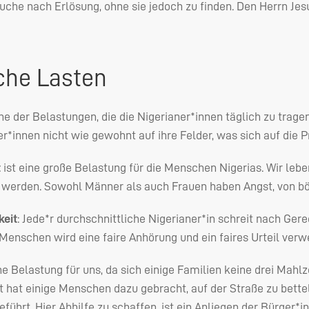
Suche nach Erlösung, ohne sie jedoch zu finden. Den Herrn Jes
che Lasten
ine der Belastungen, die die Nigerianer*innen täglich zu trag
r*innen nicht wie gewohnt auf ihre Felder, was sich auf die P
t
ist eine große Belastung für die Menschen Nigerias. Wir leb
u werden. Sowohl Männer als auch Frauen haben Angst, von b
keit
: Jede*r durchschnittliche Nigerianer*in schreit nach Ge
Menschen wird eine faire Anhörung und ein faires Urteil verweh
ne Belastung für uns, da sich einige Familien keine drei Mahl
t hat einige Menschen dazu gebracht, auf der Straße zu bettel
führt. Hier Abhilfe zu schaffen, ist ein Anliegen der Bürger*i