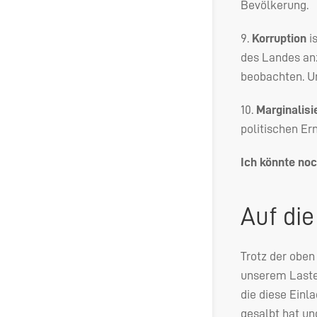
Bevölkerung.
9.
Korruption
is
des Landes anz
beobachten. Un
10.
Marginalisi
politischen E
Ich könnte noc
Auf die
Trotz der oben
unserem Lasten
die diese Einla
gesalbt hat un