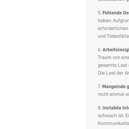
5.
Fehlende Ge
haben. Aufgrun
erforderlichen
und Todesfälle
6.
Arbeitslosig
Traum von eine
gesamte Last d
Die Last der A
7.
Mangelnde g
nicht einmal e
8.
Instabile In
schwach ist. E
Kommunikation 