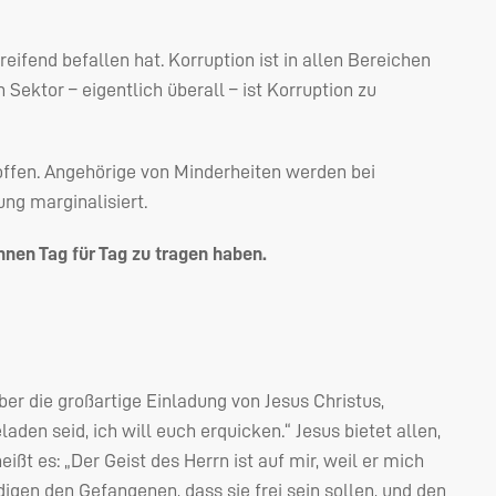
eifend befallen hat. Korruption ist in allen Bereichen
 Sektor – eigentlich überall – ist Korruption zu
roffen. Angehörige von Minderheiten werden bei
ng marginalisiert.
nnen Tag für Tag zu tragen haben.
r die großartige Einladung von Jesus Christus,
aden seid, ich will euch erquicken.“ Jesus bietet allen,
ißt es: „Der Geist des Herrn ist auf mir, weil er mich
gen den Gefangenen, dass sie frei sein sollen, und den