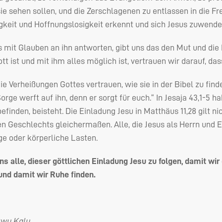
ie sehen sollen, und die Zerschlagenen zu entlassen in die Frei
igkeit und Hoffnungslosigkeit erkennt und sich Jesus zuwendet
 mit Glauben an ihn antworten, gibt uns das den Mut und die 
tt ist und mit ihm alles möglich ist, vertrauen wir darauf, da
e Verheißungen Gottes vertrauen, wie sie in der Bibel zu finden
Sorge werft auf ihn, denn er sorgt für euch.“ In Jesaja 43,1-5 h
befinden, beisteht. Die Einladung Jesu in Matthäus 11,28 gilt n
 Geschlechts gleichermaßen. Alle, die Jesus als Herrn und 
ige oder körperliche Lasten.
s alle, dieser göttlichen Einladung Jesu zu folgen, damit wir 
und damit wir Ruhe finden.
kwu Kalu