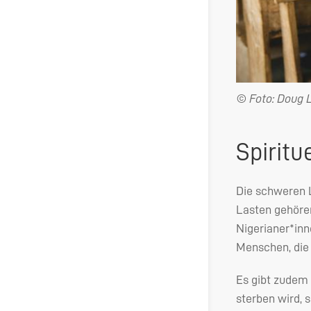
© Foto: Doug L
Spiritu
Die schweren L
Lasten gehören
Nigerianer*inn
Menschen, die
Es gibt zudem 
sterben wird, 