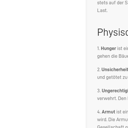
stets auf der 
Last.
Physis
1.
Hunger
ist e
gehen die Bäue
2.
Unsicherhei
und getötet z
3.
Ungerechtig
verwehrt. Den 
4.
Armut
ist ei
wird. Die Armu
Gesellschaft ge