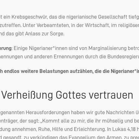
t ein Krebsgeschwür, das die nigerianische Gesellschaft tiefgr
utreffen. Unter Verbeamteten, in der Wirtschaft, im religiösen
d das gibt Anlass zur Sorge.
erung
: Einige Nigerianer*innen sind von Marginalisierung bet
rnennungen und anderen Ernennungen durch die Bundesregieru
h endlos weitere Belastungen aufzählen, die die Nigerianer*i
 Verheißung Gottes vertrauen
 genannten Herausforderungen haben wir gute Nachrichten übe
träger, der sagt: „Kommt alle zu mir, die ihr mühselig und bel
dung annehmen, Ruhe, Hilfe und Erleichterung. In Lukas 4,18 he
d gesandt, zu verkündigen das Evangelium den Armen, zu predi