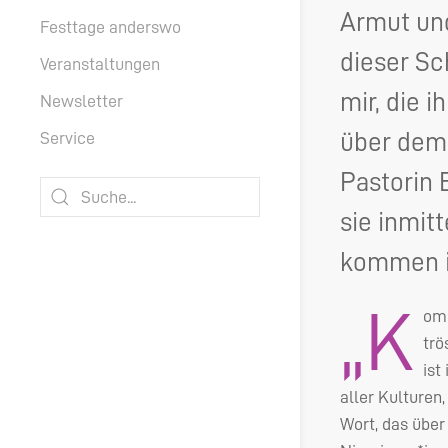
Armut und
Festtage anderswo
dieser Sc
Veranstaltungen
mir, die 
Newsletter
über dem 
Service
Pastorin 
sie inmit
kommen i
„K
omm
trö
ist
aller Kulturen
Wort, das über