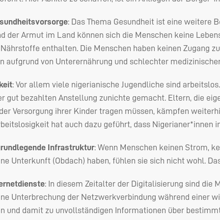
sundheitsvorsorge
: Das Thema Gesundheit ist eine weitere Be
d der Armut im Land können sich die Menschen keine Lebensmi
 Nährstoffe enthalten. Die Menschen haben keinen Zugang zu
n aufgrund von Unterernährung und schlechter medizinischer
keit
: Vor allem viele nigerianische Jugendliche sind arbeits
r gut bezahlten Anstellung zunichte gemacht. Eltern, die eigen
er Versorgung ihrer Kinder tragen müssen, kämpfen weiterhin
rbeitslosigkeit hat auch dazu geführt, dass Nigerianer*innen
rundlegende Infrastruktur
: Wenn Menschen keinen Strom, ke
ine Unterkunft (Obdach) haben, fühlen sie sich nicht wohl. Das
ternetdienste
: In diesem Zeitalter der Digitalisierung sind di
ine Unterbrechung der Netzwerkverbindung während einer wic
und damit zu unvollständigen Informationen über bestimmte 