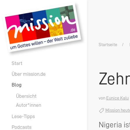
Startseite
Start
Zehn
Über mission.de
Blog
Übersicht
von
Eunice Kalu
Autor*innen
Mission heut
Lese-Tipps
Nigeria is
Podcasts