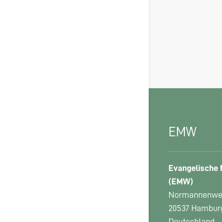
EMW
Evangelische M
(EMW)
Normannenweg
20537 Hambur
Deutschland