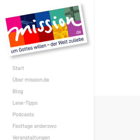
Start
Über mission.de
Blog
Lese-Tipps
Podcasts
Festtage anderswo
Veranstaltungen